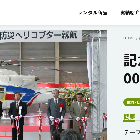
レンタル商品
実績紹
HOME
/
記
0
式典・
概要
テー