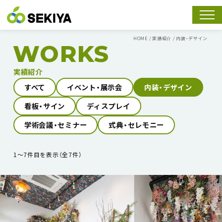
スマホ
HOME
/
実績紹介
/
内装・デザイン
WORKS
実績紹介
すべて
イベント・展示会
内装・デザイン
看板・サイン
ディスプレイ
学術会議・セミナー
式典・セレモニー
1〜7件目を表示（全7件）