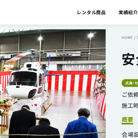
レンタル商品
実績紹
HOME
/
安
式典・
ご依頼
施工時
概要
会場