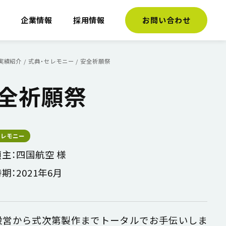
介
企業情報
採用情報
お問い合わせ
実績紹介
/
式典・セレモニー
/
安全祈願祭
全祈願祭
セレモニー
主：四国航空 様
期：2021年6月
設営から式次第製作までトータルでお手伝いしま