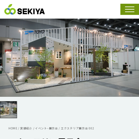
スマホ
HOME
/
実績紹介
/
イベント・展示会
/
エクステリア展示会 002