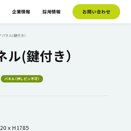
介
企業情報
採用情報
お問い合わせ
アパネル(鍵付き）
ネル(鍵付き）
パネル（押しピン不可）
0ｘH1785