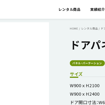
レンタル商品
実績紹
HOME
/
レンタル商品
/
ド
ドアパ
パネル・パーテーション
サイズ
W900ｘH2100
W900ｘH2400
ドア開口寸法：W62