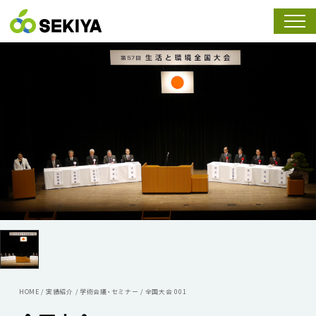
スマホ
HOME
/
実績紹介
/
学術会議・セミナー
/
全国大会 001