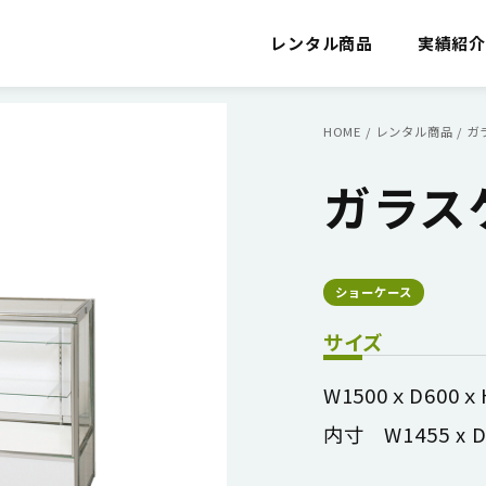
レンタル商品
実績紹
HOME
/
レンタル商品
/
ガ
ガラスケ
ショーケース
サイズ
W1500ｘD600ｘ
内寸 W1455 x D5