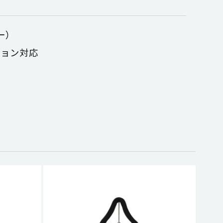
バー）
ション対応