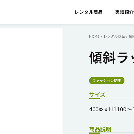
レンタル商品
実績紹
HOME
/
レンタル商品
/
傾
傾斜ラ
ファッション関連
サイズ
400ΦｘH1100～1
商品説明