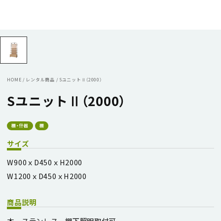
HOME
/
レンタル商品
/
SユニットⅡ（2000）
SユニットⅡ（2000）
棚・什器
棚
サイズ
W900ｘD450ｘH2000
W1200ｘD450ｘH2000
商品説明
木 ステンレス 棚下照明取付可